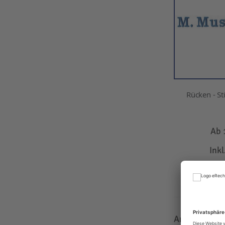
Rücken - Sti
Ab
Ink
IN D
Anzeigen