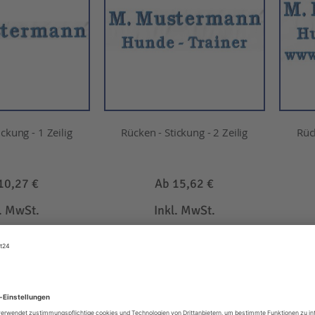
ckung - 1 Zeilig
Rücken - Stickung - 2 Zeilig
Rück
10,27 €
Ab
15,62 €
l. MwSt.
Inkl. MwSt.
EN WARENKORB
IN DEN WARENKORB