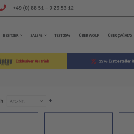
+49 (0) 88 51 – 9 23 53 12
BESITZER
SALE %
TEST 25%
ÜBER WOLF
ÜBER ÇAĞATAY
Exklusiver Vertrieb
15% Erstbesteller R
In
ch
absteigender
Reihenfolge