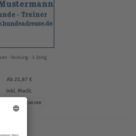
en - Stickung - 3 Zeilig
Ab
21,87 €
Inkl. MwSt.
IN DEN WARENKORB