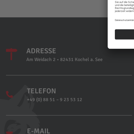
ADRESSE
Am Weidach 2 • 82431 Kochel a. See
TELEFON
+49 (0) 88 51 – 9 23 53 12
E-MAIL