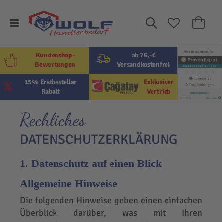
Suche
Mein W
Kundenshop-
ab 75,-€
Bewertungen
Versandkostenfrei
15% Erstbesteller
Exklusiver
Rabatt
Vertrieb
Rechliches
DATENSCHUTZERKLÄRUNG
1. Datenschutz auf einen Blick
Allgemeine Hinweise
Die folgenden Hinweise geben einen einfachen
Überblick darüber, was mit Ihren