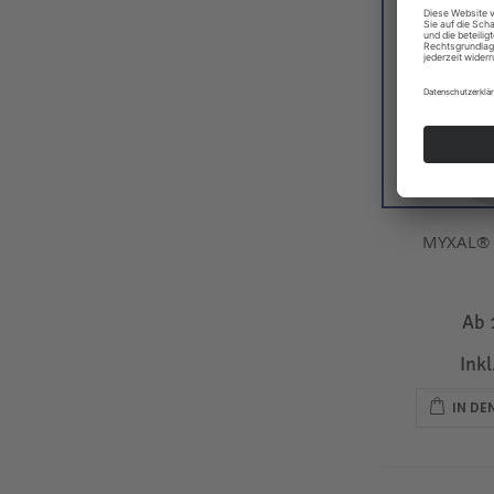
MYXAL® I
Ab
Ink
IN D