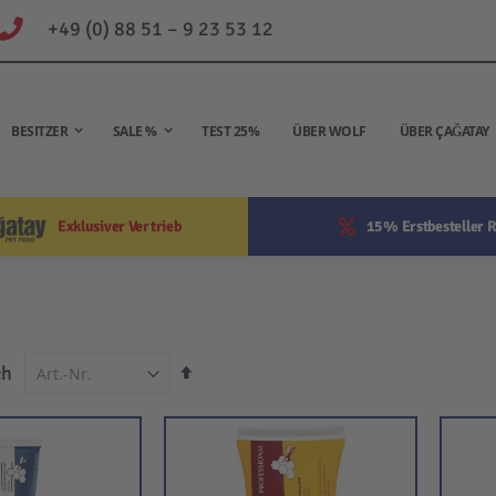
+49 (0) 88 51 – 9 23 53 12
BESITZER
SALE %
TEST 25%
ÜBER WOLF
ÜBER ÇAĞATAY
Exklusiver Vertrieb
15% Erstbesteller R
In
ch
absteigender
Reihenfolge