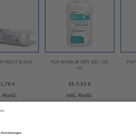
CK FROST & SUN
PGP MYXAL® SEPT GEL 100
PGP
ml
b
1,76 €
Ab
3,53 €
l. MwSt.
Inkl. MwSt.
EN WARENKORB
IN DEN WARENKORB