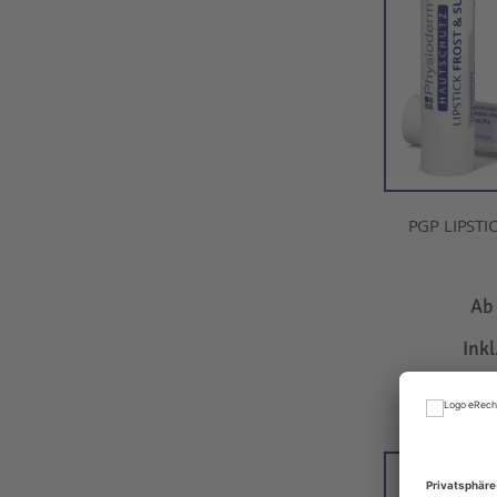
PGP LIPSTI
A
Ink
IN D