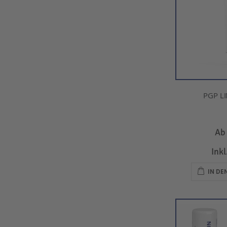
PGP L
A
Ink
IN D