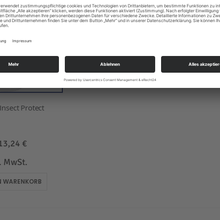
nsect Protect
13,24 €
l. MwSt.
EN WARENKORB