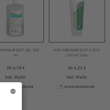
 MYXAL® SEPT GEL 500
PGP GREVEN® SOFT U ECO
ml
250 ml Tube
Ab
6,78 €
Ab
4,22 €
Inkl. MwSt.
Inkl. MwSt.
IN DEN WARENKORB
IN DEN WARENKORB