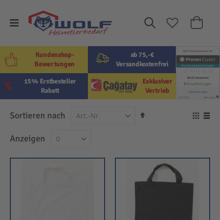
Suche
Mein W
Kundenshop-
ab 75,-€
Bewertungen
Versandkostenfrei
15% Erstbesteller
Exklusiver
Rabatt
Vertrieb
In
Sortieren nach
Ansi
absteigender
als
Raster
Lis
Anzeigen
Reihenfolge