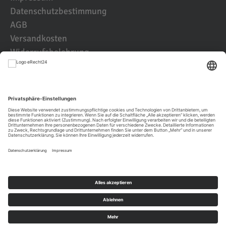
Datenschutzbestimmung
AGB
Versandkosten
Widerrufsbelehrung
Kundenbewertungen
© 2021 IK2D Werbeagentur
JETZT KUNDE WERDEN UND BEI DER
ERSTBESTLLUNG
TIERISCH
SPAREN!
JETZT REGISTRIEREN
kostenlose Lieferung (frei Haus Deutschland) ab