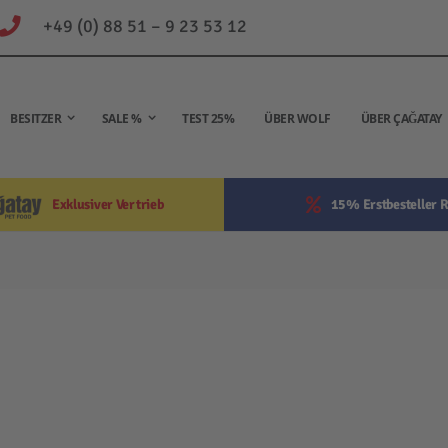
+49 (0) 88 51 – 9 23 53 12
BESITZER
SALE %
TEST 25%
ÜBER WOLF
ÜBER ÇAĞATAY
Exklusiver Vertrieb
15% Erstbesteller R