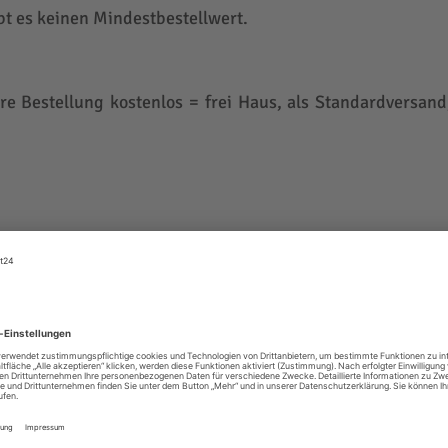
bt es keinen Mindestbestellwert.
re Bestellung kostenlos = frei Haus, als Standardversa