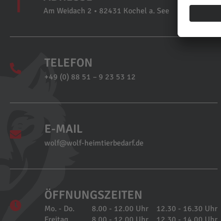
Am Weidach 2 • 82431 Kochel a. See
TELEFON
+49 (0) 88 51 – 9 23 53 12
E-MAIL
wolf@wolf-heimtierbedarf.de
ÖFFNUNGSZEITEN
Mo. - Do.
8.00 - 12.00 Uhr
12.30 - 16.30 Uhr
Freitag
8.00 - 12.00 Uhr
12.30 - 14.00 Uhr