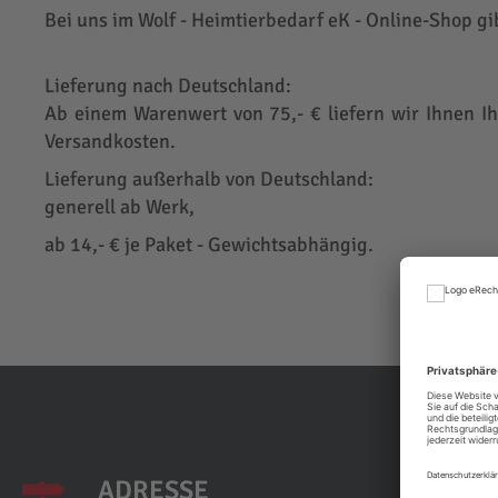
Bei uns im Wolf - Heimtierbedarf eK - Online-Shop gi
Lieferung nach Deutschland:
Ab einem Warenwert von 75,- € liefern wir Ihnen Ih
Versandkosten.
Lieferung außerhalb von Deutschland:
generell ab Werk,
ab 14,- € je Paket - Gewichtsabhängig.
ADRESSE