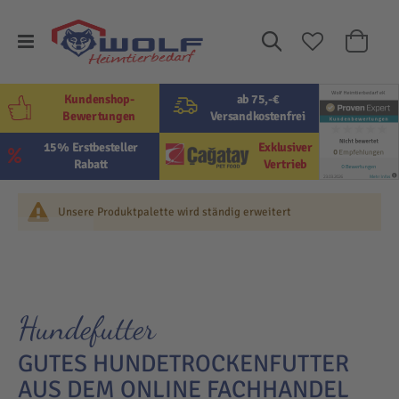
Suche
Mein W
Kundenshop-
ab 75,-€
Bewertungen
Versandkostenfrei
15% Erstbesteller
Exklusiver
Rabatt
Vertrieb
Unsere Produktpalette wird ständig erweitert
Hundefutter
GUTES HUNDETROCKENFUTTER
AUS DEM ONLINE FACHHANDEL