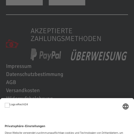
AKZEPTIERTE
ZAHLUNGSMETHODEN
Impressum
Datenschutzbestimmung
AGB
Versandkosten
Widerrufsbelehrung
Kundenbewertungen
© 2021 IK2D Werbeagentur