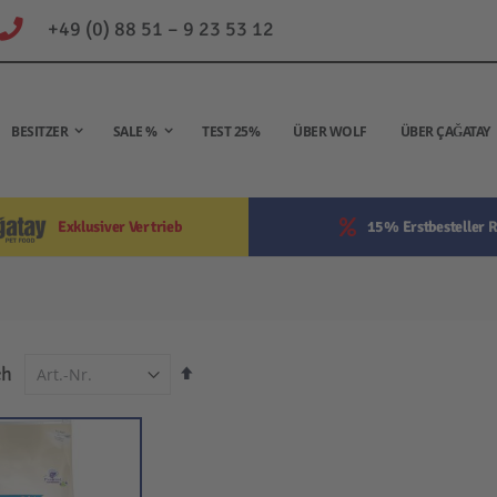
+49 (0) 88 51 – 9 23 53 12
BESITZER
SALE %
TEST 25%
ÜBER WOLF
ÜBER ÇAĞATAY
Exklusiver Vertrieb
15% Erstbesteller R
In
ch
absteigender
Reihenfolge