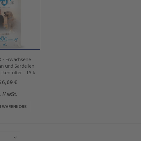
 - Erwachsene
n und Sardellen
ockenfutter - 15 k
46,69 €
l. MwSt.
EN WARENKORB