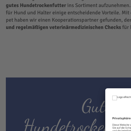
gutes Hundetrockenfutter
ins Sortiment aufzunehmen.
für Hund und Halter einige entscheidende Vorteile. Mit
pet haben wir einen Kooperationspartner gefunden, der
und regelmäßigen veterinärmedizinischen Checks
für 
Gutes
Hundetrockenfut