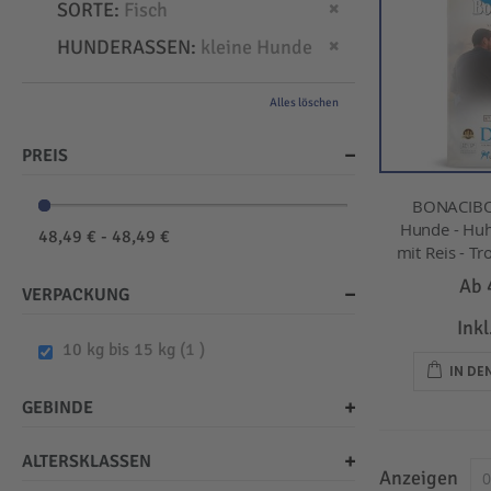
Dies entfernen
SORTE
Fisch
Dies entfernen
HUNDERASSEN
kleine Hunde
Alles löschen
PREIS
BONACIBO
Hunde - Huh
48,49 € - 48,49 €
mit Reis - Tr
Ab
VERPACKUNG
Ink
item
10 kg bis 15 kg
1
IN D
GEBINDE
ALTERSKLASSEN
Anzeigen