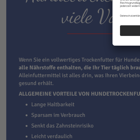
viele Vortei
Wenn Sie ein vollwertiges Trockenfutter für Hunde
alle Nährstoffe enthalten, die Ihr Tier täglich br
Alleinfuttermittel ist alles drin, was Ihren Vierbei
gesund erhält.
ALLGEMEINE VORTEILE VON HUNDETROCKENFU
Lange Haltbarkeit
Sparsam im Verbrauch
Senkt das Zahnsteinrisiko
Leicht verdaulich