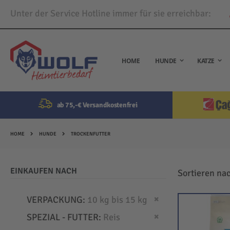
Unter der Service Hotline immer für sie erreichbar:
Direkt
zum
Inhalt
HOME
HUNDE
KATZE
ab 75,-€ Versandkostenfrei
HOME
HUNDE
TROCKENFUTTER
EINKAUFEN NACH
Sortieren na
Dies entfernen
VERPACKUNG
10 kg bis 15 kg
Dies entfernen
SPEZIAL - FUTTER
Reis