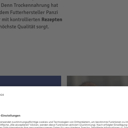
 Denn Trockennahrung hat
 dem Futterhersteller Panzi
 mit kontrollierten
Rezepten
höchste Qualität sorgt.
ter hat