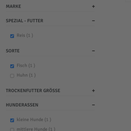
MARKE
SPEZIAL - FUTTER
item
Reis
1
SORTE
item
Fisch
1
item
Huhn
1
TROCKENFUTTER GRÖSSE
HUNDERASSEN
item
kleine Hunde
1
item
mittlere Hunde
1