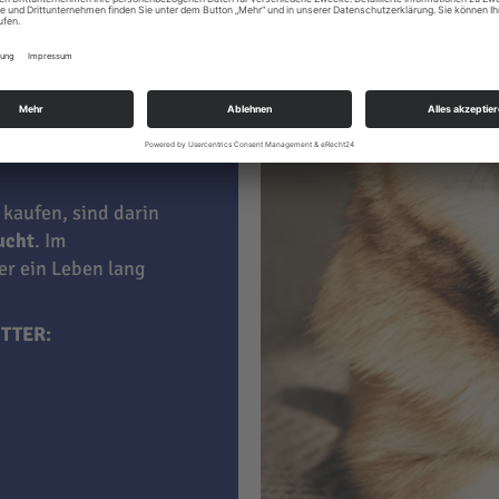
le
 kaufen, sind darin
aucht
. Im
ner ein Leben lang
TTER: