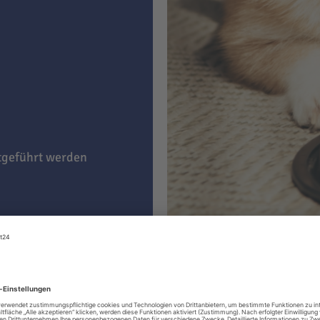
itgeführt werden
g)
e nach Präferenz Ihres
eßen
oder einfach