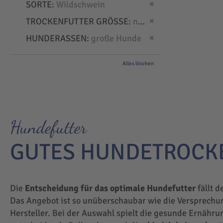
Dies entfernen
SORTE
Wildschwein
Dies entfernen
TROCKENFUTTER GRÖSSE
normal
Dies entfernen
HUNDERASSEN
große Hunde
Alles löschen
Hundefutter
GUTES HUNDETROCK
Die
Entscheidung für das optimale Hundefutter
fällt d
Das Angebot ist so unüberschaubar wie die Versprechu
Hersteller. Bei der Auswahl spielt die gesunde Ernähru