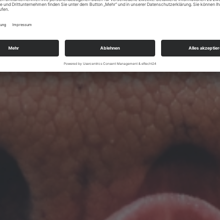
ben das Kauen der
bevorzugen
 die Pellets unbesorgt
 verwenden.