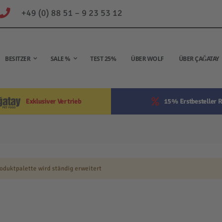
+49 (0) 88 51 – 9 23 53 12
BESITZER
SALE %
TEST 25%
ÜBER WOLF
ÜBER ÇAĞATAY
Exklusiver Vertrieb
15% Erstbesteller R
oduktpalette wird ständig erweitert