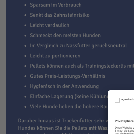
Sparsam im Verbrauch
Senkt das Zahnsteinrisiko
Leicht verdaulich
Schmeckt den meisten Hunden
Im Vergleich zu Nassfutter geruchsneutral
Leicht zu portionieren
Pellets können auch als Trainingsleckerlis m
Gutes Preis-Leistungs-Verhältnis
Hygienisch in der Anwendung
Einfache Lagerung (keine Kühlung notwendi
Viele Hunde lieben die höhere Kauaktivität
Darüber hinaus ist Trockenfutter sehr vielseitig. J
Hundes können Sie die Pellets
mit Wasser übergi