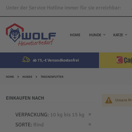
Unter der Service Hotline immer für sie erreichbar:
Direkt
zum
Inhalt
HOME
HUNDE
KATZE
ab 75,-€ Versandkostenfrei
HOME
HUNDE
TROCKENFUTTER
EINKAUFEN NACH
Unsere Pr
Dies entfernen
VERPACKUNG
10 kg bis 15 kg
Dies entfernen
SORTE
Rind