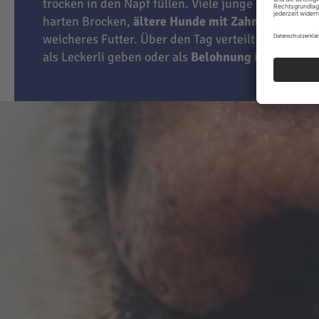
trocken in den Napf füllen. Viele junge Hunde lie
harten Brocken,
ältere Hunde mit Zahnproblemen
weicheres Futter. Über den Tag verteilt können Sie
als Leckerli geben oder als
Belohnung
im Training