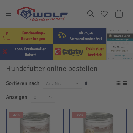
Suche
Mein W
Kundenshop-
ab 75,-€
Bewertungen
Versandkostenfrei
15% Erstbesteller
Exklusiver
Rabatt
Vertrieb
Hundefutter online bestellen
In
Sortieren nach
Ansi
absteigender
als
Raster
Lis
Anzeigen
Reihenfolge
-20%
-20%