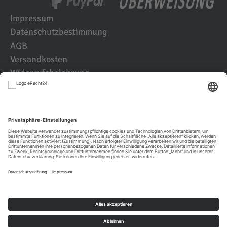
Impressum
Datenschutzbestimmung
AGB
Versandkosten
Widerrufsbelehrung
Kundenbewertungen
© 2021 IK2D Werbeagentur
JETZT KUNDE WERDEN UND BEI DER
ERSTBESTLLUNG
TIERISCH
SPAREN!
JETZT REGISTRIEREN