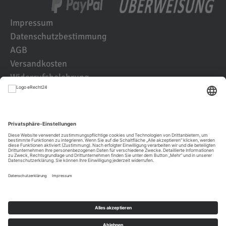
Impressum
Datenschutzbestimmung
AGB
Versandkosten
Widerrufsbelehrung
Kundenbewertungen
© 2021 IK2D Werbeagentur
JETZT KUNDE WERDEN UND BEI DER
ERSTBESTLLUNG
TIERISCH
SPAREN!
JETZT REGISTRIEREN