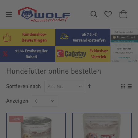
Suche
Mein W
Kundenshop-
ab 75,-€
Bewertungen
Versandkostenfrei
15% Erstbesteller
Exklusiver
Rabatt
Vertrieb
Hundefutter online bestellen
In
Sortieren nach
Ansi
absteigender
als
Raster
Lis
Anzeigen
Reihenfolge
-20%