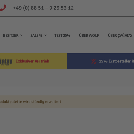
+49 (0) 88 51 – 9 23 53 12
BESITZER
SALE %
TEST 25%
ÜBER WOLF
ÜBER ÇAĞATAY
Exklusiver Vertrieb
15% Erstbesteller R
oduktpalette wird ständig erweitert