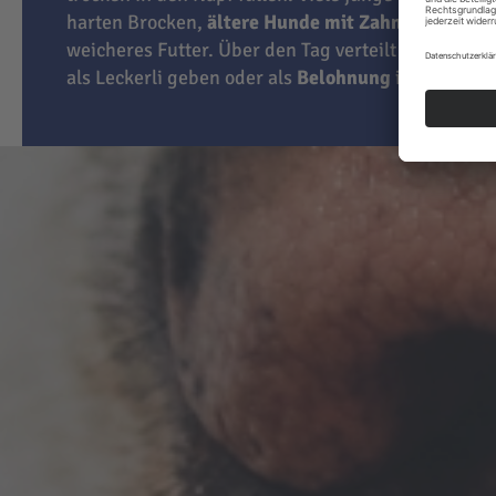
harten Brocken,
ältere Hunde mit Zahnproblemen
weicheres Futter. Über den Tag verteilt können Sie
als Leckerli geben oder als
Belohnung
im Training