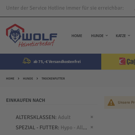
Unter der Service Hotline immer für sie erreichbar:
Direkt
zum
Inhalt
HOME
HUNDE
KATZE
ab 75,-€ Versandkostenfrei
HOME
HUNDE
TROCKENFUTTER
EINKAUFEN NACH
Unsere Pr
Dies entfernen
ALTERSKLASSEN
Adult
Dies entfernen
SPEZIAL - FUTTER
Hypo - Allergien