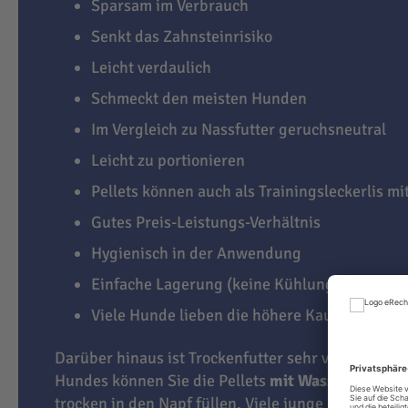
Sparsam im Verbrauch
Senkt das Zahnsteinrisiko
Leicht verdaulich
Schmeckt den meisten Hunden
Im Vergleich zu Nassfutter geruchsneutral
Leicht zu portionieren
Pellets können auch als Trainingsleckerlis m
Gutes Preis-Leistungs-Verhältnis
Hygienisch in der Anwendung
Einfache Lagerung (keine Kühlung notwendi
Viele Hunde lieben die höhere Kauaktivität
Darüber hinaus ist Trockenfutter sehr vielseitig. J
Hundes können Sie die Pellets
mit Wasser übergi
trocken in den Napf füllen. Viele junge Hunde lie