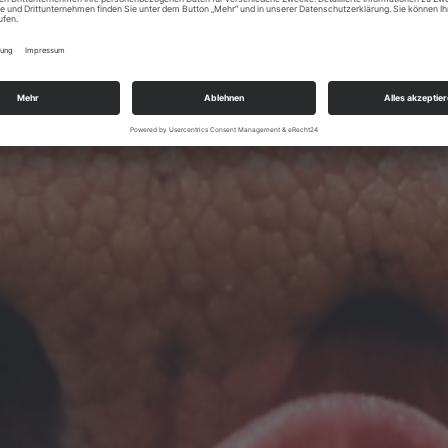
bevorzugen
 die Pellets unbesorgt
 verwenden.