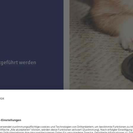
itgeführt werden
g)
e nach Präferenz Ihres
eßen
oder einfach
ben das Kauen der