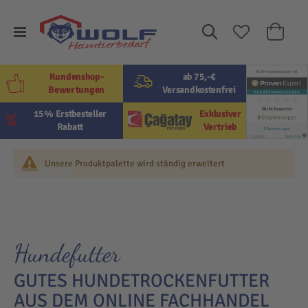
Suche
Mein W
Kundenshop-
ab 75,-€
Bewertungen
Versandkostenfrei
15% Erstbesteller
Exklusiver
Rabatt
Vertrieb
Unsere Produktpalette wird ständig erweitert
Hundefutter
GUTES HUNDETROCKENFUTTER
AUS DEM ONLINE FACHHANDEL