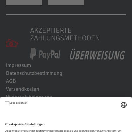
AKZEPTIERTE
ZAHLUNGSMETHODEN
Impressum
Datenschutzbestimmung
AGB
Versandkosten
Widerrufsbelehrung
Kundenbewertungen
© 2021 IK2D Werbeagentur