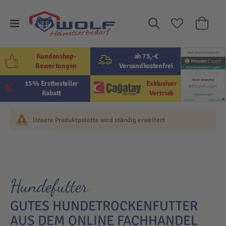
Suche
Mein W
Kundenshop-
ab 75,-€
Bewertungen
Versandkostenfrei
15% Erstbesteller
Exklusiver
Rabatt
Vertrieb
Unsere Produktpalette wird ständig erweitert
Hundefutter
GUTES HUNDETROCKENFUTTER
AUS DEM ONLINE FACHHANDEL