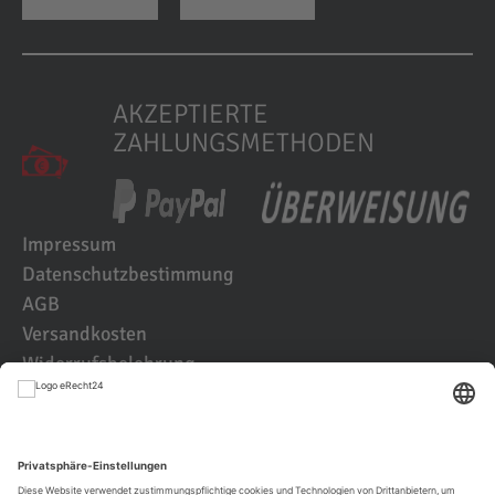
AKZEPTIERTE
ZAHLUNGSMETHODEN
Impressum
Datenschutzbestimmung
AGB
Versandkosten
Widerrufsbelehrung
Kundenbewertungen
© 2021 IK2D Werbeagentur