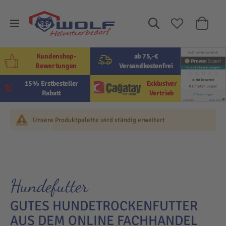
Suche
Mein W
Kundenshop-
ab 75,-€
Bewertungen
Versandkostenfrei
15% Erstbesteller
Exklusiver
Rabatt
Vertrieb
Unsere Produktpalette wird ständig erweitert
Hundefutter
GUTES HUNDETROCKENFUTTER
AUS DEM ONLINE FACHHANDEL