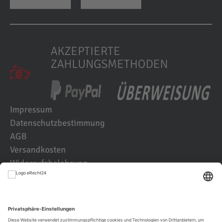
AKZEPTIERTE
ZAHLUNGSMETHODEN
Impressum
Datenschutzbestimmung
AGB
Versandkosten
Widerrufsbelehrung
Kundenbewertungen
© 2021 IK2D Werbeagentur