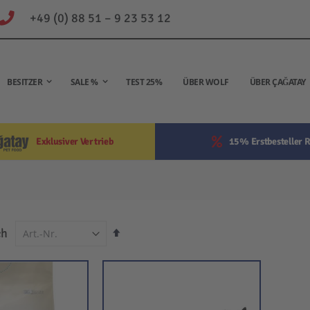
+49 (0) 88 51 – 9 23 53 12
BESITZER
SALE %
TEST 25%
ÜBER WOLF
ÜBER ÇAĞATAY
Exklusiver Vertrieb
15% Erstbesteller R
In
ch
absteigender
Reihenfolge