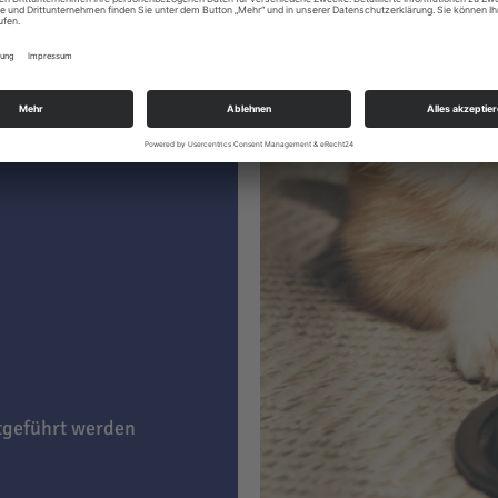
 kaufen, sind darin
aucht
. Im
ner ein Leben lang
TTER:
itgeführt werden