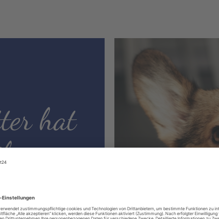
ter hat
le