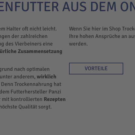
ENFUTTER AUS DEM O
em Halter oft nicht leicht.
Wenn Sie hier im Shop Trock
ngen der zahlreichen
Ihre hohen Ansprüche an au
ng des Vierbeiners eine
werden.
türliche Zusammensetzung
VORTEILE
rgrund nach optimalen
r unter anderem,
wirklich
 Denn Trockennahrung hat
 dem Futterhersteller Panzi
 mit kontrollierten
Rezepten
höchste Qualität sorgt.