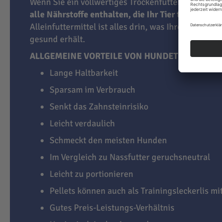
Wenn Sie ein vollwertiges Trockenfutter für Hunde
alle Nährstoffe enthalten, die Ihr Tier täglich br
Alleinfuttermittel ist alles drin, was Ihren Vierbei
gesund erhält.
ALLGEMEINE VORTEILE VON HUNDETROCKENFU
Lange Haltbarkeit
Sparsam im Verbrauch
Senkt das Zahnsteinrisiko
Leicht verdaulich
Schmeckt den meisten Hunden
Im Vergleich zu Nassfutter geruchsneutral
Leicht zu portionieren
Pellets können auch als Trainingsleckerlis m
Gutes Preis-Leistungs-Verhältnis