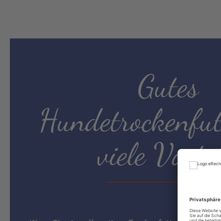
Gutes
Hundetrockenfut
viele Vortei