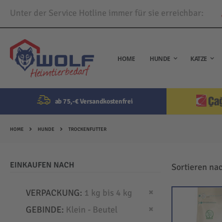
Unter der Service Hotline immer für sie erreichbar:
Direkt
zum
Inhalt
HOME
HUNDE
KATZE
ab 75,-€ Versandkostenfrei
HOME
HUNDE
TROCKENFUTTER
EINKAUFEN NACH
Sortieren na
Dies entfernen
VERPACKUNG
1 kg bis 4 kg
Dies entfernen
GEBINDE
Klein - Beutel