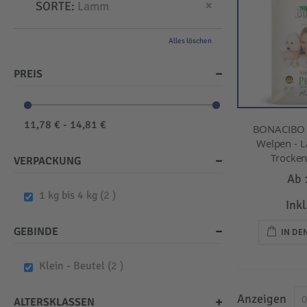
Dies entfernen
SORTE
Lamm
Alles löschen
PREIS
11,78 € - 14,81 €
BONACIBO -
Welpen - L
Trockenf
VERPACKUNG
Ab
items
1 kg bis 4 kg
2
Ink
GEBINDE
IN D
items
Klein - Beutel
2
Anzeigen
ALTERSKLASSEN