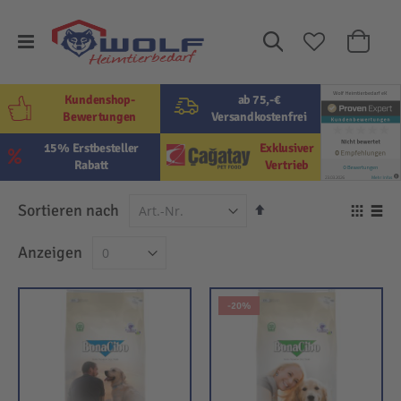
Suche
Mein W
Kundenshop-
ab 75,-€
Bewertungen
Versandkostenfrei
15% Erstbesteller
Exklusiver
Rabatt
Vertrieb
In
Sortieren nach
Ansi
absteigender
als
Raster
Lis
Anzeigen
Reihenfolge
-20%