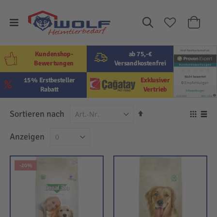
Suche
Mein W
Kundenshop-
ab 75,-€
Bewertungen
Versandkostenfrei
15% Erstbesteller
Exklusiver
Rabatt
Vertrieb
In
Sortieren nach
Ansi
absteigender
als
Raster
Lis
Anzeigen
Reihenfolge
-20%