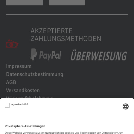
AKZEPTIERTE
ZAHLUNGSMETHODEN
Impressum
Datenschutzbestimmung
AGB
Versandkosten
Widerrufsbelehrung
Kundenbewertungen
© 2021 IK2D Werbeagentur