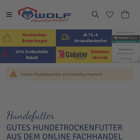
Suche
Mein W
Kundenshop-
ab 75,-€
Bewertungen
Versandkostenfrei
15% Erstbesteller
Exklusiver
Rabatt
Vertrieb
Unsere Produktpalette wird ständig erweitert
Hundefutter
GUTES HUNDETROCKENFUTTER
AUS DEM ONLINE FACHHANDEL