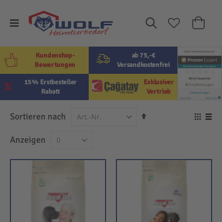
Suche
Mein W
Kundenshop-
ab 75,-€
Bewertungen
Versandkostenfrei
15% Erstbesteller
Exklusiver
Rabatt
Vertrieb
In
Sortieren nach
Ansi
absteigender
als
Raster
Lis
Anzeigen
Reihenfolge