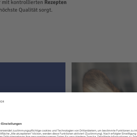
 mit kontrollierten
Rezepten
höchste Qualität sorgt.
ter hat
le