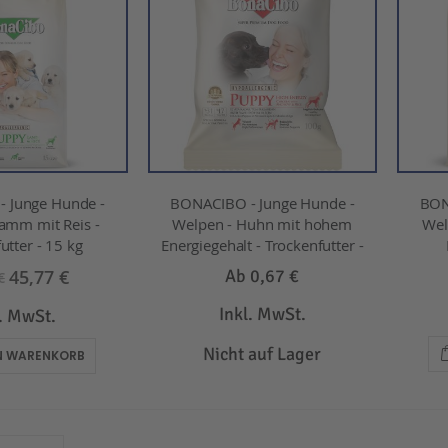
 Junge Hunde -
BONACIBO - Junge Hunde -
BON
amm mit Reis -
Welpen - Huhn mit hohem
Wel
utter - 15 kg
Energiegehalt - Trockenfutter -
45,77 €
Ab
0,67 €
€
Inkl. MwSt.
l. MwSt.
Nicht auf Lager
EN WARENKORB