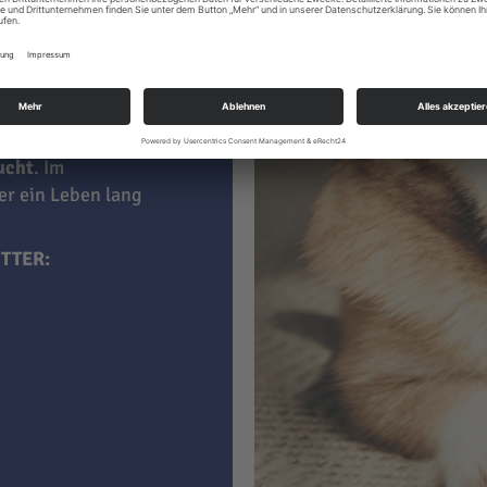
 kaufen, sind darin
aucht
. Im
ner ein Leben lang
TTER: