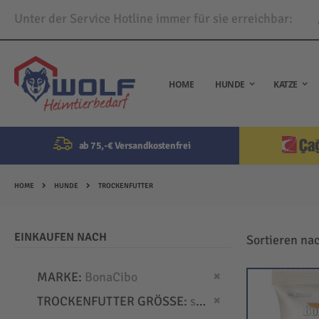
Unter der Service Hotline immer für sie erreichbar:
Direkt
zum
Inhalt
HOME
HUNDE
KATZE
ab 75,-€ Versandkostenfrei
HOME
HUNDE
TROCKENFUTTER
EINKAUFEN NACH
Sortieren na
Dies entfernen
MARKE
BonaCibo
Dies entfernen
TROCKENFUTTER GRÖSSE
small