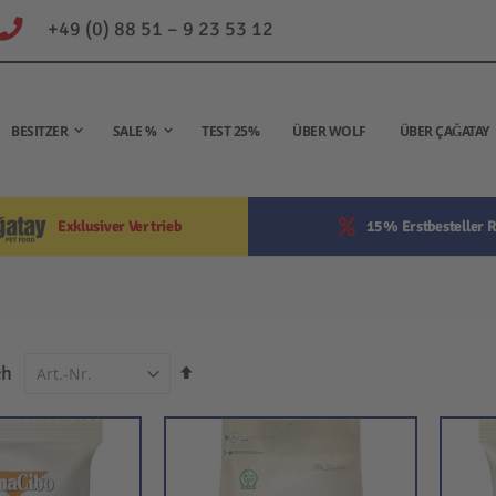
+49 (0) 88 51 – 9 23 53 12
BESITZER
SALE %
TEST 25%
ÜBER WOLF
ÜBER ÇAĞATAY
Exklusiver Vertrieb
15% Erstbesteller R
In
ch
absteigender
Reihenfolge