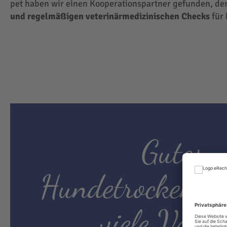
pet haben wir einen Kooperationspartner gefunden, der
und regelmäßigen veterinärmedizinischen Checks
für 
Gutes
Hundetrockenfut
viele Vortei