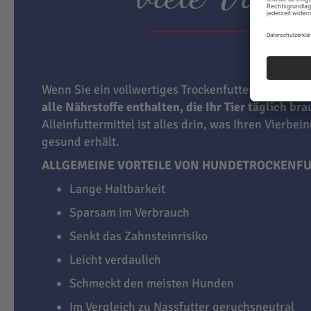
Wenn Sie ein vollwertiges Trockenfutter für Hunde
alle Nährstoffe enthalten, die Ihr Tier täglich br
Alleinfuttermittel ist alles drin, was Ihren Vierbei
gesund erhält.
ALLGEMEINE VORTEILE VON HUNDETROCKENFU
Lange Haltbarkeit
Sparsam im Verbrauch
Senkt das Zahnsteinrisiko
Leicht verdaulich
Schmeckt den meisten Hunden
Im Vergleich zu Nassfutter geruchsneutral