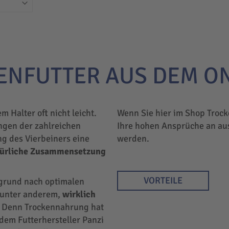
ENFUTTER AUS DEM O
em Halter oft nicht leicht.
Wenn Sie hier im Shop Trock
ngen der zahlreichen
Ihre hohen Ansprüche an au
ng des Vierbeiners eine
werden.
türliche Zusammensetzung
VORTEILE
rgrund nach optimalen
r unter anderem,
wirklich
 Denn Trockennahrung hat
 dem Futterhersteller Panzi