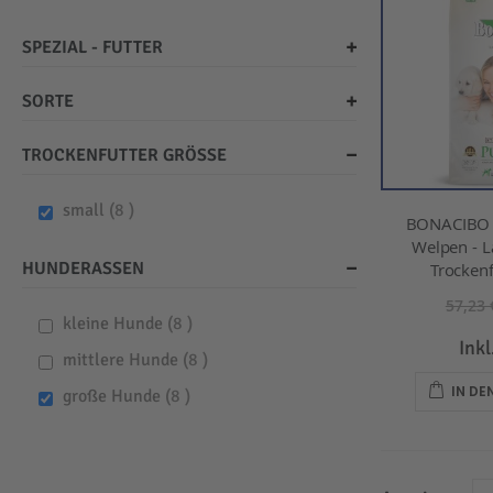
SPEZIAL - FUTTER
SORTE
TROCKENFUTTER GRÖSSE
items
small
8
BONACIBO -
Welpen - L
HUNDERASSEN
Trockenf
57,23 
items
kleine Hunde
8
Ink
items
mittlere Hunde
8
IN D
items
große Hunde
8