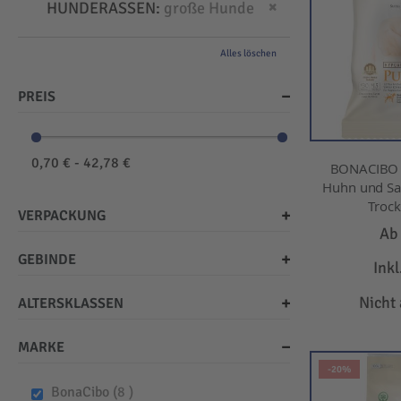
Dies entfernen
HUNDERASSEN
große Hunde
Alles löschen
PREIS
0,70 € - 42,78 €
BONACIBO -
Huhn und Sar
Trock
VERPACKUNG
A
GEBINDE
Ink
Nicht
ALTERSKLASSEN
MARKE
-20%
items
BonaCibo
8