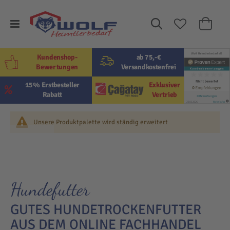
Suche
Mein W
Kundenshop-
ab 75,-€
Bewertungen
Versandkostenfrei
15% Erstbesteller
Exklusiver
Rabatt
Vertrieb
Unsere Produktpalette wird ständig erweitert
Hundefutter
GUTES HUNDETROCKENFUTTER
AUS DEM ONLINE FACHHANDEL