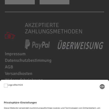
AKZEPTIERTE
ZAHLUNGSMETHODEN
Impressum
Datenschutzbestimmung
AGB
Versandkosten
Widerrufsbelehrung
Kundenbewertungen
© 2021 IK2D Werbeagentur