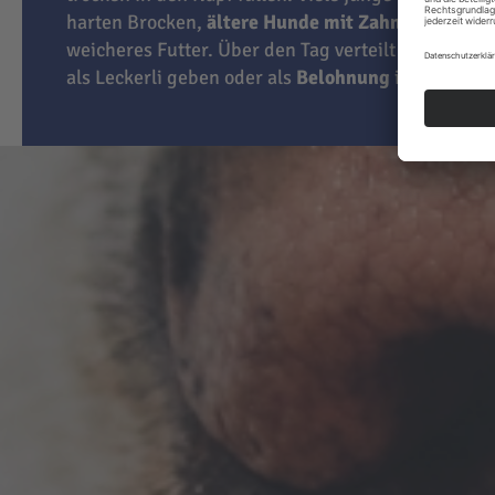
harten Brocken,
ältere Hunde mit Zahnproblemen
weicheres Futter. Über den Tag verteilt können Sie
als Leckerli geben oder als
Belohnung
im Training