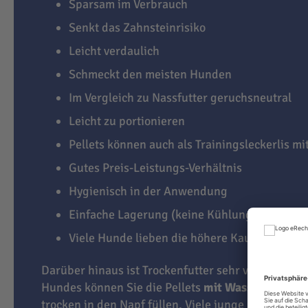
Sparsam im Verbrauch
Senkt das Zahnsteinrisiko
Leicht verdaulich
Schmeckt den meisten Hunden
Im Vergleich zu Nassfutter geruchsneutral
Leicht zu portionieren
Pellets können auch als Trainingsleckerlis m
Gutes Preis-Leistungs-Verhältnis
Hygienisch in der Anwendung
Einfache Lagerung (keine Kühlung notwendi
Viele Hunde lieben die höhere Kauaktivität
Darüber hinaus ist Trockenfutter sehr vielseitig. J
Hundes können Sie die Pellets
mit Wasser übergi
trocken in den Napf füllen. Viele junge Hunde lie