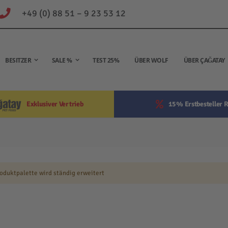
+49 (0) 88 51 – 9 23 53 12
BESITZER
SALE %
TEST 25%
ÜBER WOLF
ÜBER ÇAĞATAY
Exklusiver Vertrieb
15% Erstbesteller R
oduktpalette wird ständig erweitert