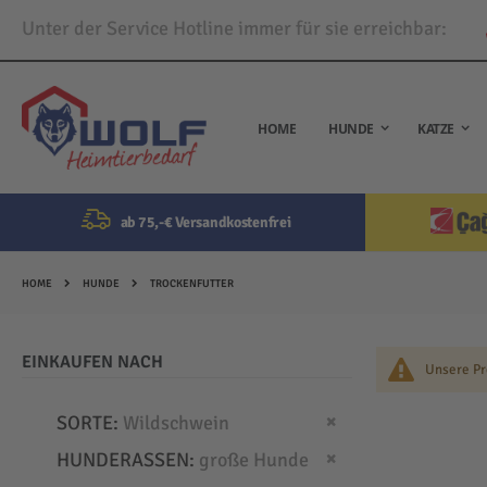
Unter der Service Hotline immer für sie erreichbar:
Direkt
zum
Inhalt
HOME
HUNDE
KATZE
ab 75,-€ Versandkostenfrei
HOME
HUNDE
TROCKENFUTTER
EINKAUFEN NACH
Unsere Pr
Dies entfernen
SORTE
Wildschwein
Dies entfernen
HUNDERASSEN
große Hunde