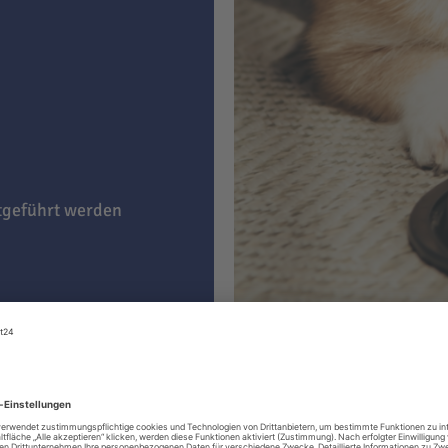
itgeführt werden
g)
e nach Präferenz Ihres
eßen
oder einfach
ben das Kauen der