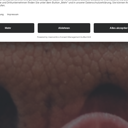
bevorzugen
 die Pellets unbesorgt
 verwenden.