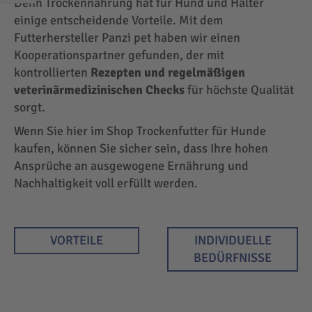
Denn Trockennahrung hat für Hund und Halter
EINKAUFEN
einige entscheidende Vorteile. Mit dem
NACH
Futterhersteller Panzi pet haben wir einen
Kooperationspartner gefunden, der mit
kontrollierten
Rezepten und regelmäßigen
veterinärmedizinischen Checks
für höchste Qualität
sorgt.
Wenn Sie hier im Shop Trockenfutter für Hunde
kaufen, können Sie sicher sein, dass Ihre hohen
Ansprüche an ausgewogene Ernährung und
Nachhaltigkeit voll erfüllt werden.
VORTEILE
INDIVIDUELLE
BEDÜRFNISSE