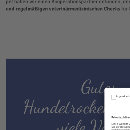
pet haben wir einen Kooperationspartner gefunden, der
und regelmäßigen veterinärmedizinischen Checks
für 
Gutes
Hundetrockenfut
viele Vortei