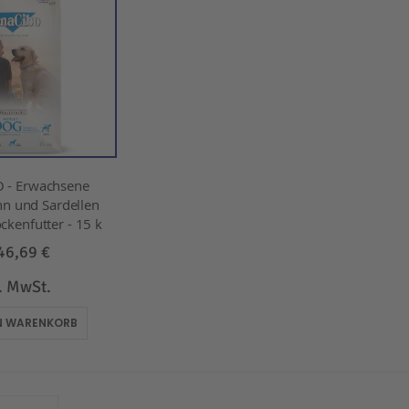
 - Erwachsene
n und Sardellen
ockenfutter - 15 k
46,69 €
l. MwSt.
EN WARENKORB