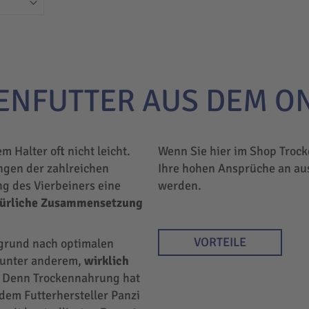
ENFUTTER AUS DEM O
em Halter oft nicht leicht.
Wenn Sie hier im Shop Trock
ngen der zahlreichen
Ihre hohen Ansprüche an au
ng des Vierbeiners eine
werden.
türliche Zusammensetzung
VORTEILE
rgrund nach optimalen
r unter anderem,
wirklich
 Denn Trockennahrung hat
 dem Futterhersteller Panzi