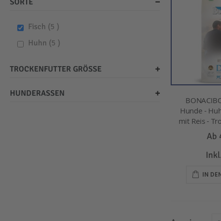
SORTE
items
Fisch
5
items
Huhn
5
TROCKENFUTTER GRÖSSE
HUNDERASSEN
BONACIBO
Hunde - Huh
mit Reis - Tr
Ab
Ink
IN D