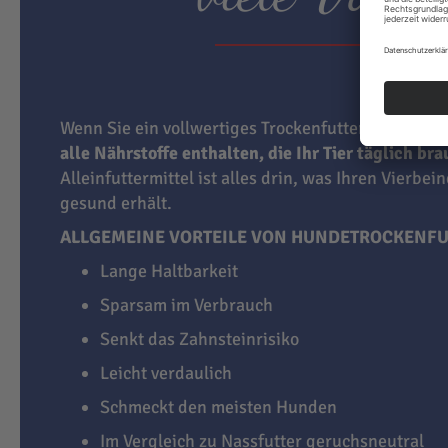
Wenn Sie ein vollwertiges Trockenfutter für Hunde
alle Nährstoffe enthalten, die Ihr Tier täglich br
Alleinfuttermittel ist alles drin, was Ihren Vierbei
gesund erhält.
ALLGEMEINE VORTEILE VON HUNDETROCKENFU
Lange Haltbarkeit
Sparsam im Verbrauch
Senkt das Zahnsteinrisiko
Leicht verdaulich
Schmeckt den meisten Hunden
Im Vergleich zu Nassfutter geruchsneutral