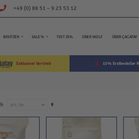
+49 (0) 88 51 – 9 23 53 12
BESITZER
SALE %
TEST 25%
ÜBER WOLF
ÜBER ÇAĞATAY
Exklusiver Vertrieb
15% Erstbesteller R
In
ch
absteigender
Reihenfolge