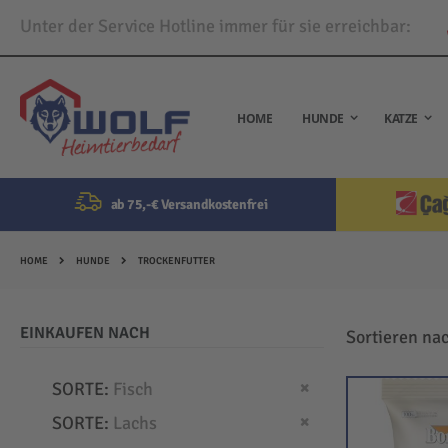
Unter der Service Hotline immer für sie erreichbar:
Direkt
zum
Inhalt
HOME
HUNDE
KATZE
ab 75,-€ Versandkostenfrei
HOME
HUNDE
TROCKENFUTTER
EINKAUFEN NACH
Sortieren na
Dies entfernen
SORTE
Fisch
Dies entfernen
SORTE
Lachs