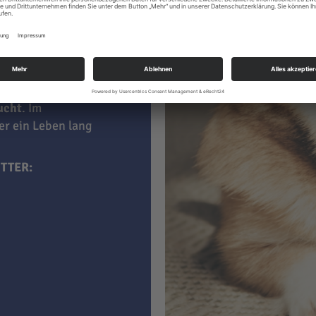
 kaufen, sind darin
aucht
. Im
ner ein Leben lang
TTER: