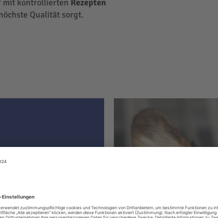
 mit kontrollierten
Rezepten
höchste Qualität sorgt.
ter hat
le