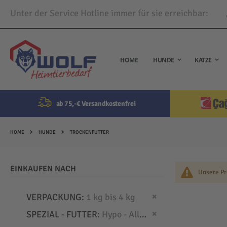
Unter der Service Hotline immer für sie erreichbar:
Direkt
zum
Inhalt
HOME
HUNDE
KATZE
ab 75,-€ Versandkostenfrei
HOME
HUNDE
TROCKENFUTTER
EINKAUFEN NACH
Unsere Pr
Dies entfernen
VERPACKUNG
1 kg bis 4 kg
Dies entfernen
SPEZIAL - FUTTER
Hypo - Allergien