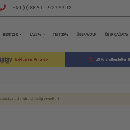
+49 (0) 88 51 – 9 23 53 12
BESITZER
SALE %
TEST 25%
ÜBER WOLF
ÜBER ÇAĞATAY
Exklusiver Vertrieb
15% Erstbesteller R
oduktpalette wird ständig erweitert