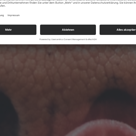
bevorzugen
 die Pellets unbesorgt
 verwenden.