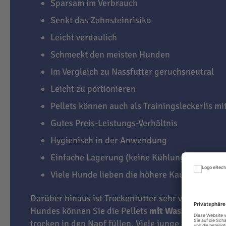
Sparsam im Verbrauch
Senkt das Zahnsteinrisiko
Leicht verdaulich
Schmeckt den meisten Hunden
Im Vergleich zu Nassfutter geruchsneutral
Leicht zu portionieren
Pellets können auch als Trainingsleckerlis m
Gutes Preis-Leistungs-Verhältnis
Hygienisch in der Anwendung
Einfache Lagerung (keine Kühlung notwendi
Viele Hunde lieben die höhere Kauaktivität
Darüber hinaus ist Trockenfutter sehr vielseitig. J
Hundes können Sie die Pellets
mit Wasser übergi
trocken in den Napf füllen. Viele junge Hunde lie