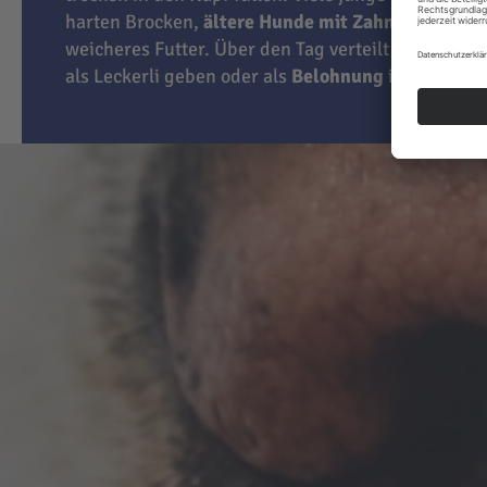
harten Brocken,
ältere Hunde mit Zahnproblemen
weicheres Futter. Über den Tag verteilt können Sie
als Leckerli geben oder als
Belohnung
im Training