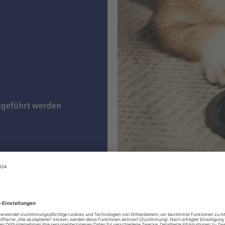
itgeführt werden
g)
e nach Präferenz Ihres
eßen
oder einfach
ben das Kauen der