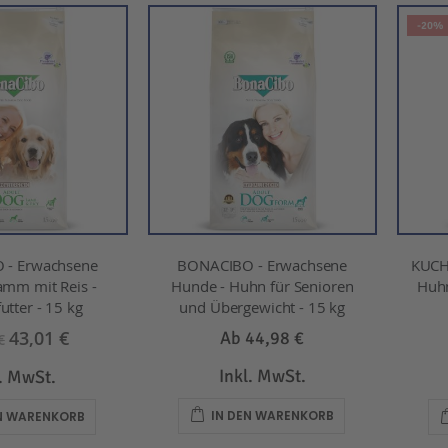
Reihenfolge
-20%
 - Erwachsene
BONACIBO - Erwachsene
KUCH
amm mit Reis -
Hunde - Huhn für Senioren
Huhn
utter - 15 kg
und Übergewicht - 15 kg
43,01 €
Ab
44,98 €
€
Inkl. MwSt.
l. MwSt.
IN DEN WARENKORB
EN WARENKORB