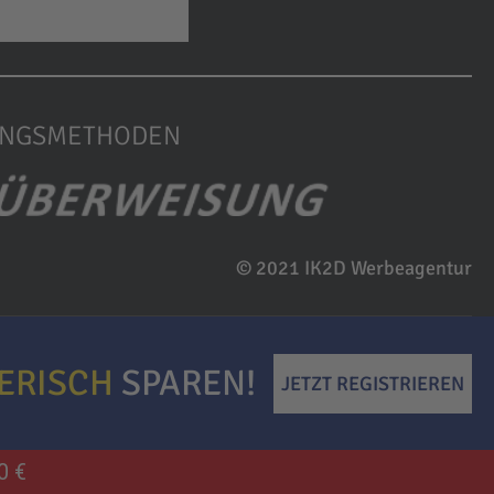
UNGSMETHODEN
© 2021 IK2D Werbeagentur
IERISCH
SPAREN!
JETZT REGISTRIEREN
0 €