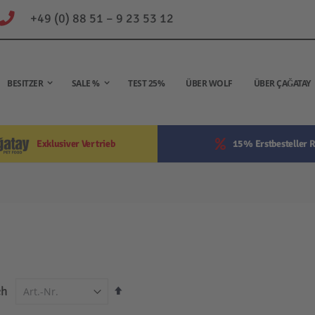
+49 (0) 88 51 – 9 23 53 12
BESITZER
SALE %
TEST 25%
ÜBER WOLF
ÜBER ÇAĞATAY
Exklusiver Vertrieb
15% Erstbesteller R
In
ch
absteigender