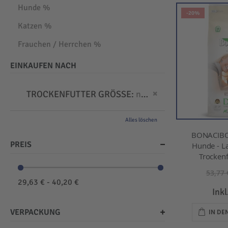
Hunde %
-20%
Katzen %
Frauchen / Herrchen %
EINKAUFEN NACH
Dies entfernen
TROCKENFUTTER GRÖSSE
normal
Alles löschen
BONACIBO
PREIS
Hunde - L
Trockenf
53,77 
29,63 € - 40,20 €
Ink
VERPACKUNG
IN D