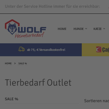
Unter der Service Hotline immer für sie erreichbar:
Direkt
zum
Inhalt
HOME
HUNDE
KATZE
ab 75,-€ Versandkostenfrei
HOME
SALE %
Tierbedarf Outlet
SALE %
Sortieren na