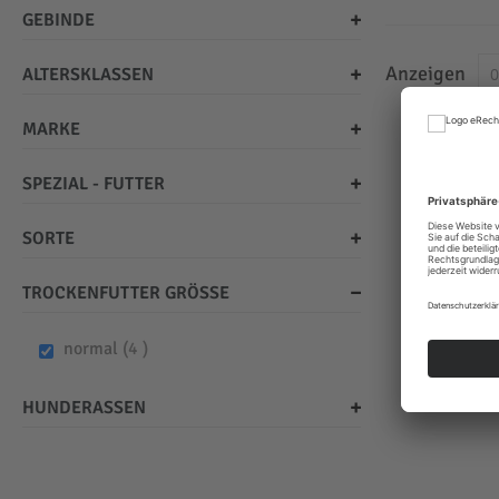
GEBINDE
Anzeigen
ALTERSKLASSEN
MARKE
SPEZIAL - FUTTER
SORTE
TROCKENFUTTER GRÖSSE
items
normal
4
HUNDERASSEN