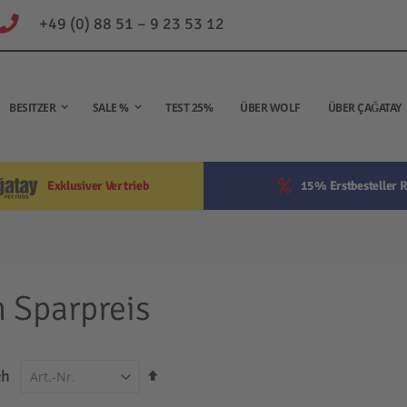
+49 (0) 88 51 – 9 23 53 12
BESITZER
SALE %
TEST 25%
ÜBER WOLF
ÜBER ÇAĞATAY
Exklusiver Vertrieb
15% Erstbesteller R
 Sparpreis
In
ch
absteigender