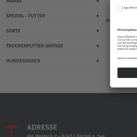
MARKE
SPEZIAL - FUTTER
Anzeigen
SORTE
TROCKENFUTTER GRÖSSE
HUNDERASSEN
ADRESSE
Am Weidach 2 • 82431 Kochel a. See