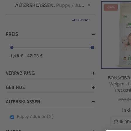
Dies entfernen
ALTERSKLASSEN
Puppy / Junior
-20%
Alles löschen
PREIS
1,18 € - 42,78 €
VERPACKUNG
BONACIBO -
Welpen - L
GEBINDE
Trockenf
57,23 
ALTERSKLASSEN
Ink
items
Puppy / Junior
3
IN D