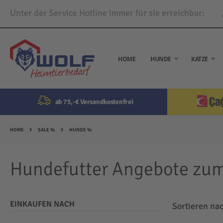
Unter der Service Hotline immer für sie erreichbar:
Direkt
zum
Inhalt
HOME
HUNDE
KATZE
ab 75,-€ Versandkostenfrei
HOME
SALE %
HUNDE %
Hundefutter Angebote zum
EINKAUFEN NACH
Sortieren na