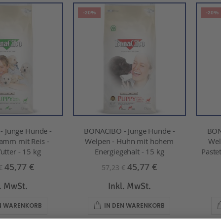
Reihenfolge
-20%
-20%
 Junge Hunde -
BONACIBO - Junge Hunde -
BON
amm mit Reis -
Welpen - Huhn mit hohem
Wel
utter - 15 kg
Energiegehalt - 15 kg
Paste
45,77 €
45,77 €
€
57,23 €
l. MwSt.
Inkl. MwSt.
EN WARENKORB
IN DEN WARENKORB