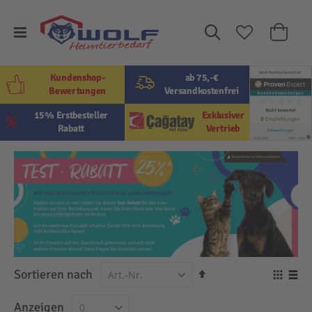
Suche
Mein W
Kundenshop-
ab 75,-€
Bewertungen
Versandkostenfrei
15% Erstbesteller
Exklusiver
Rabatt
Vertrieb
In
Sortieren nach
Ansi
absteigender
als
Raster
Lis
Anzeigen
Reihenfolge