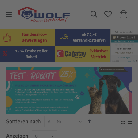
Suche
Mein W
Kundenshop-
ab 75,-€
Bewertungen
Versandkostenfrei
15% Erstbesteller
Exklusiver
Rabatt
Vertrieb
In
Sortieren nach
Ansi
absteigender
als
Raster
Lis
Anzeigen
Reihenfolge