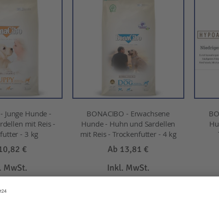
 Junge Hunde -
BONACIBO - Erwachsene
BO
dellen mit Reis -
Hunde - Huhn und Sardellen
Hu
utter - 3 kg
mit Reis - Trockenfutter - 4 kg
10,82 €
Ab
13,81 €
l. MwSt.
Inkl. MwSt.
EN WARENKORB
IN DEN WARENKORB