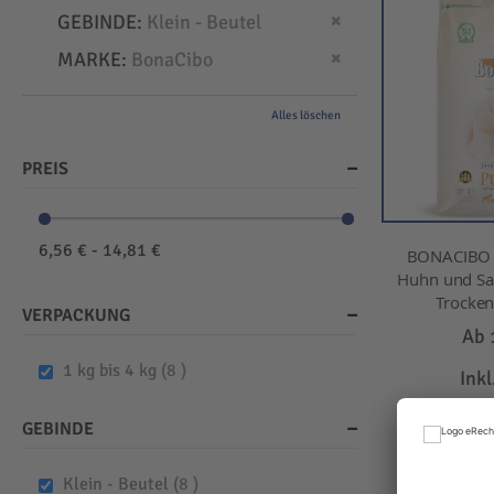
Dies entfernen
GEBINDE
Klein - Beutel
Dies entfernen
MARKE
BonaCibo
Alles löschen
PREIS
6,56 € - 14,81 €
BONACIBO -
Huhn und Sar
Trockenf
VERPACKUNG
Ab
items
1 kg bis 4 kg
8
Ink
IN D
GEBINDE
items
Klein - Beutel
8