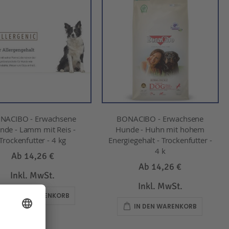
NACIBO - Erwachsene
BONACIBO - Erwachsene
nde - Lamm mit Reis -
Hunde - Huhn mit hohem
Trockenfutter - 4 kg
Energiegehalt - Trockenfutter -
4 k
Ab
14,26 €
Ab
14,26 €
Inkl. MwSt.
Inkl. MwSt.
IN DEN WARENKORB
IN DEN WARENKORB