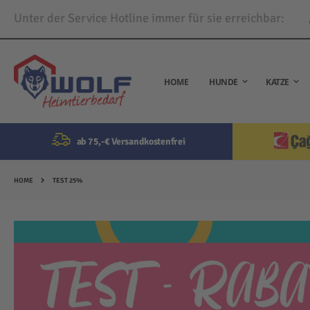
Unter der Service Hotline immer für sie erreichbar:
Direkt
zum
Inhalt
HOME
HUNDE
KATZE
ab 75,-€ Versandkostenfrei
HOME
TEST 25%