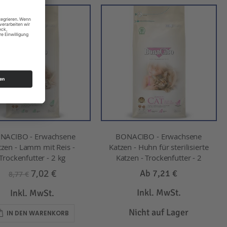
NACIBO - Erwachsene
BONACIBO - Erwachsene
tzen - Lamm mit Reis -
Katzen - Huhn für sterilisierte
Trockenfutter - 2 kg
Katzen - Trockenfutter - 2
7,02 €
Ab
7,21 €
8,77 €
Inkl. MwSt.
Inkl. MwSt.
Nicht auf Lager
IN DEN WARENKORB