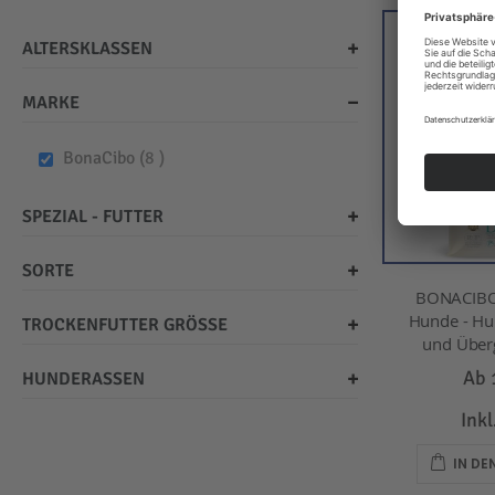
ALTERSKLASSEN
MARKE
items
BonaCibo
8
SPEZIAL - FUTTER
SORTE
BONACIBO
Hunde - Hu
TROCKENFUTTER GRÖSSE
und Überg
Ab
HUNDERASSEN
Ink
IN D