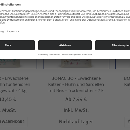
-20%
 - Erwachsene
BONACIBO - Erwachsene
BO
hn für Senioren
Katzen - Huhn und Sardellen
Ka
ewicht - 4 kg
mit Reis - Trockenfutter - 2 k
13,45 €
Ab
7,44 €
l. MwSt.
Inkl. MwSt.
Nicht auf Lager
EN WARENKORB