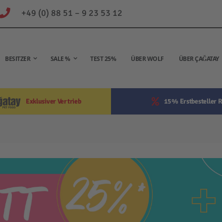
+49 (0) 88 51 – 9 23 53 12
BESITZER
SALE %
TEST 25%
ÜBER WOLF
ÜBER ÇAĞATAY
Exklusiver Vertrieb
15% Erstbesteller R