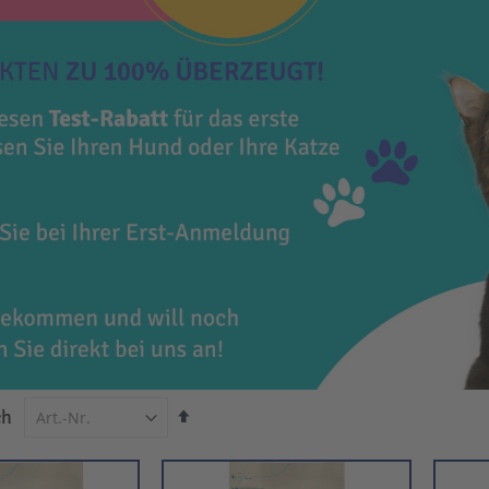
In
ch
absteigender
Reihenfolge