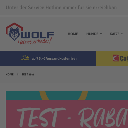
Unter der Service Hotline immer für sie erreichbar:
Direkt
zum
Inhalt
HOME
HUNDE
KATZE
ab 75,-€ Versandkostenfrei
HOME
TEST 25%