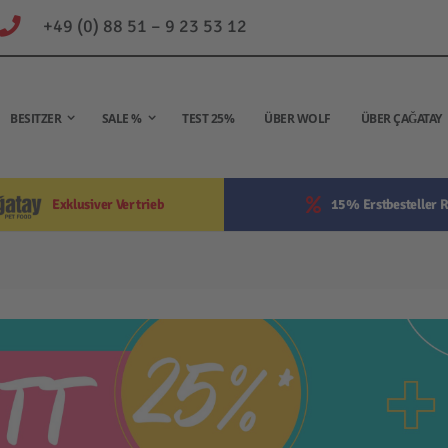
+49 (0) 88 51 – 9 23 53 12
BESITZER
SALE %
TEST 25%
ÜBER WOLF
ÜBER ÇAĞATAY
Exklusiver Vertrieb
15% Erstbesteller R