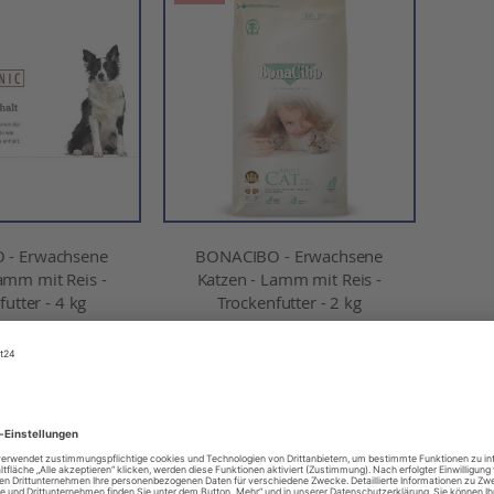
 - Erwachsene
BONACIBO - Erwachsene
amm mit Reis -
Katzen - Lamm mit Reis -
utter - 4 kg
Trockenfutter - 2 kg
7,02 €
14,26 €
8,77 €
l. MwSt.
Inkl. MwSt.
EN WARENKORB
IN DEN WARENKORB