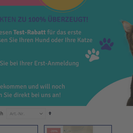
In
ch
absteigender
Reihenfolge
-20%