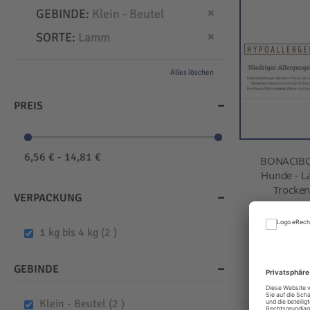
Dies entfernen
GEBINDE
Klein - Beutel
Dies entfernen
SORTE
Lamm
Alles löschen
PREIS
6,56 € - 14,81 €
BONACIBO
Hunde - L
Trockenf
VERPACKUNG
Ab
items
1 kg bis 4 kg
2
Ink
IN D
GEBINDE
items
Klein - Beutel
2