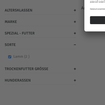
Anzeigen
ALTERSKLASSEN
MARKE
SPEZIAL - FUTTER
SORTE
items
Lamm
2
TROCKENFUTTER GRÖSSE
HUNDERASSEN