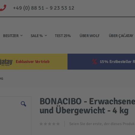
+49 (0) 88 51 – 9 23 53 12
BESITZER
SALE %
TEST 25%
ÜBER WOLF
ÜBER ÇAĞATAY
Exklusiver Vertrieb
15% Erstbesteller R
KG
BONACIBO - Erwachsene 
und Übergewicht - 4 kg
Seien Sie der erste, der dieses Produ