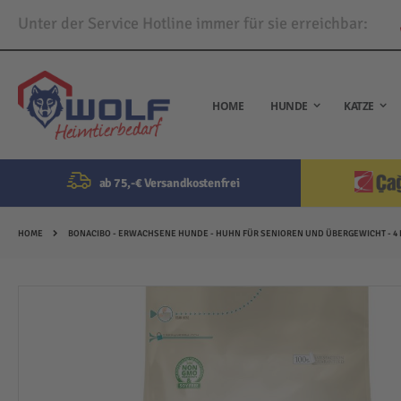
Unter der Service Hotline immer für sie erreichbar:
Direkt
zum
Inhalt
HOME
HUNDE
KATZE
ab 75,-€ Versandkostenfrei
HOME
BONACIBO - ERWACHSENE HUNDE - HUHN FÜR SENIOREN UND ÜBERGEWICHT - 4 
Zum
Ende
der
Bildergalerie
springen