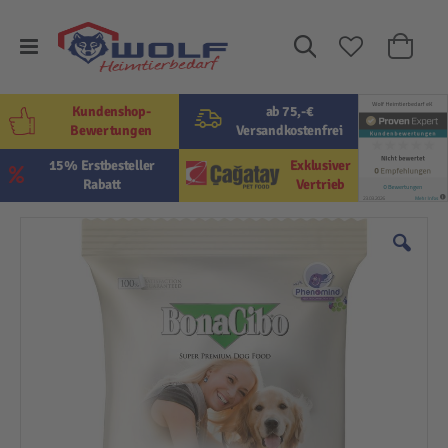
Suche
Mein W
Kundenshop-
ab 75,-€
Bewertungen
Versandkostenfrei
15% Erstbesteller
Exklusiver
Rabatt
Vertrieb
Zum
Ende
der
Bildergalerie
springen