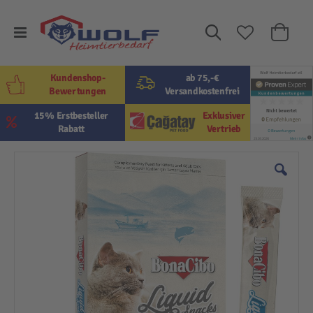
Suche
Mein W
Kundenshop-
ab 75,-€
Bewertungen
Versandkostenfrei
15% Erstbesteller
Exklusiver
Rabatt
Vertrieb
Zum
Ende
der
Bildergalerie
springen