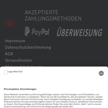
AKZEPTIERTE
ZAHLUNGSMETHODEN
Impressum
Datenschutzbestimmung
AGB
Versandkosten
Widerrufsbelehrung
Kundenbewertungen
© 2021 IK2D Werbeagentur