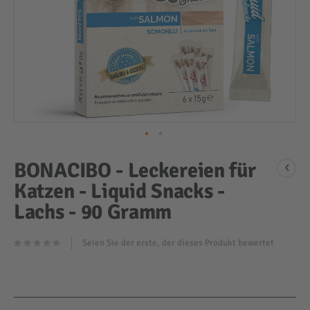
Zum
BONACIBO - Leckereien für
Anfang
Katzen - Liquid Snacks -
der
Bildergalerie
Lachs - 90 Gramm
springen
Seien Sie der erste, der dieses Produkt bewertet