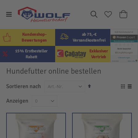
Suche
Mein W
Kundenshop-
ab 75,-€
Bewertungen
Versandkostenfrei
15% Erstbesteller
Exklusiver
Rabatt
Vertrieb
Hundefutter online bestellen
In
Sortieren nach
Ansi
absteigender
als
Raster
Lis
Anzeigen
Reihenfolge