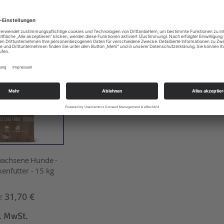
EN WARENKORB
wachsene Hunde -
enfutter - 15 kg
31,70 €
€
l. MwSt.