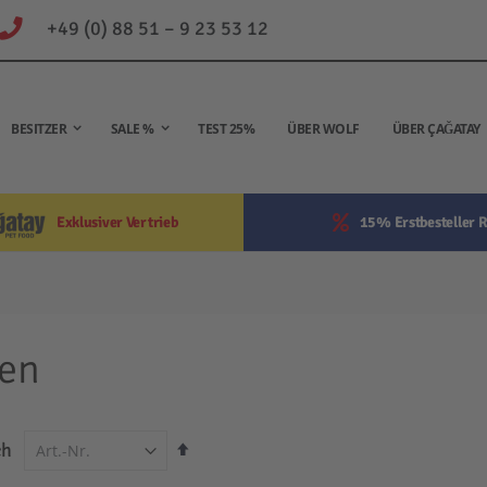
+49 (0) 88 51 – 9 23 53 12
BESITZER
SALE %
TEST 25%
ÜBER WOLF
ÜBER ÇAĞATAY
Exklusiver Vertrieb
15% Erstbesteller R
len
In
ch
absteigender