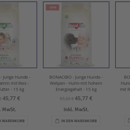
Reihenfolge
-20%
 Junge Hunde -
BONACIBO - Junge Hunde -
BO
amm mit Reis -
Welpen - Huhn mit hohem
Hund
utter - 15 kg
Energiegehalt - 15 kg
mit R
45,77 €
45,77 €
€
57,23 €
l. MwSt.
Inkl. MwSt.
EN WARENKORB
IN DEN WARENKORB