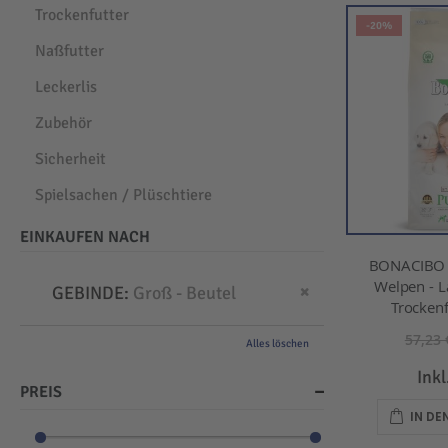
Trockenfutter
-20%
Naßfutter
Leckerlis
Zubehör
Sicherheit
Spielsachen / Plüschtiere
EINKAUFEN NACH
BONACIBO -
Welpen - L
Dies entfernen
GEBINDE
Groß - Beutel
Trockenf
57,23 
Alles löschen
Ink
PREIS
IN D