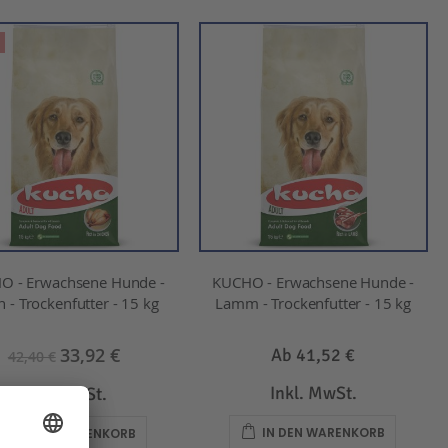
O - Erwachsene Hunde -
KUCHO - Erwachsene Hunde -
 - Trockenfutter - 15 kg
Lamm - Trockenfutter - 15 kg
33,92 €
Ab
41,52 €
42,40 €
Inkl. MwSt.
Inkl. MwSt.
IN DEN WARENKORB
IN DEN WARENKORB