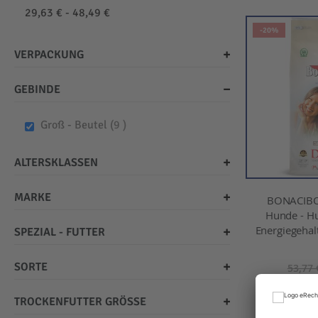
29,63 € - 48,49 €
-20%
VERPACKUNG
GEBINDE
items
Groß - Beutel
9
ALTERSKLASSEN
MARKE
BONACIBO
Hunde - H
Energiegehalt
SPEZIAL - FUTTER
SORTE
53,77 
Ink
TROCKENFUTTER GRÖSSE