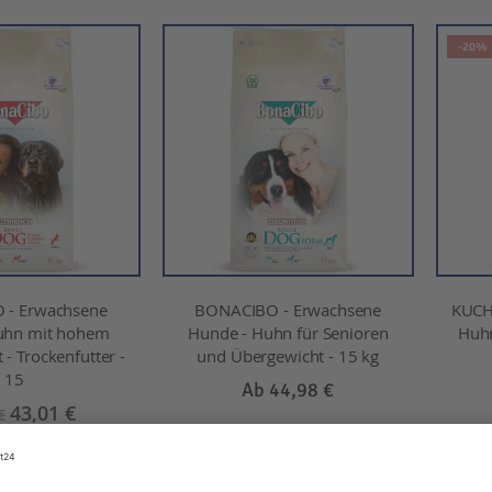
-20%
 - Erwachsene
BONACIBO - Erwachsene
KUCH
uhn mit hohem
Hunde - Huhn für Senioren
Huhn
 - Trockenfutter -
und Übergewicht - 15 kg
15
Ab
44,98 €
43,01 €
€
Inkl. MwSt.
l. MwSt.
IN DEN WARENKORB