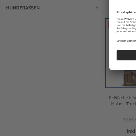
IN D
HUNDERASSEN
-20%
KENNEL - Er
Huhn - Trock
39,63 
Ink