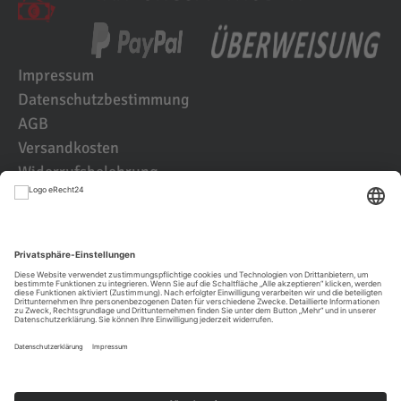
Impressum
Datenschutzbestimmung
AGB
Versandkosten
Widerrufsbelehrung
Kundenbewertungen
© 2021 IK2D Werbeagentur
JETZT KUNDE WERDEN UND BEI DER
ERSTBESTLLUNG
TIERISCH
SPAREN!