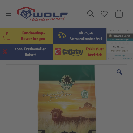
Suche
Mein W
Kundenshop-
ab 75,-€
Bewertungen
Versandkostenfrei
15% Erstbesteller
Exklusiver
Rabatt
Vertrieb
Zum
Ende
der
Bildergalerie
springen