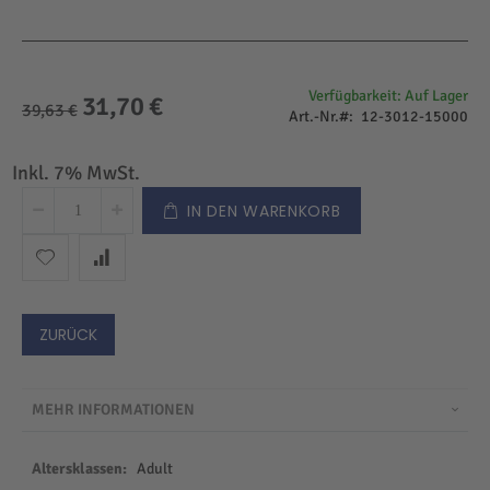
Verfügbarkeit:
Auf Lager
31,70 €
Sonderangebot
39,63 €
Art.-Nr.
12-3012-15000
Inkl. 7% MwSt.
IN DEN WARENKORB
ZURÜCK
MEHR INFORMATIONEN
Mehr
Adult