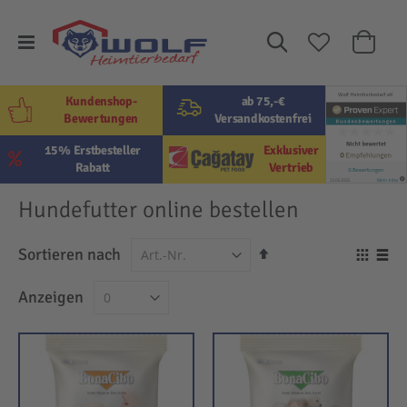
Suche
Mein W
Kundenshop-
ab 75,-€
Bewertungen
Versandkostenfrei
15% Erstbesteller
Exklusiver
Rabatt
Vertrieb
Hundefutter online bestellen
In
Sortieren nach
Ansi
absteigender
als
Raster
Lis
Anzeigen
Reihenfolge