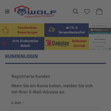
Suche
Mein W
Kundenshop-
ab 75,-€
Bewertungen
Versandkostenfrei
15% Erstbesteller
Exklusiver
Rabatt
Vertrieb
KUNDENLOGIN
Registrierte Kunden
Wenn Sie ein Konto haben, melden Sie sich
mit Ihrer E-Mail-Adresse an.
E-Mail