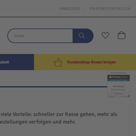
ANMELDEN
EIN KONTO ERSTELLEN
Mein W
Suche
Suche
abatt
Kundenshop-Bewertungen
 viele Vorteile: schneller zur Kasse gehen, mehr als
Bestellungen verfolgen und mehr.