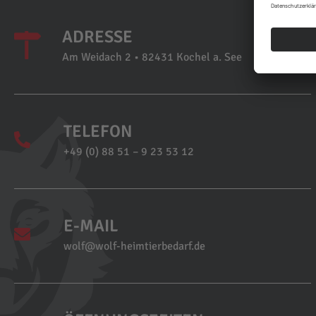
ADRESSE
Am Weidach 2 • 82431 Kochel a. See
TELEFON
+49 (0) 88 51 – 9 23 53 12
E-MAIL
wolf@wolf-heimtierbedarf.de