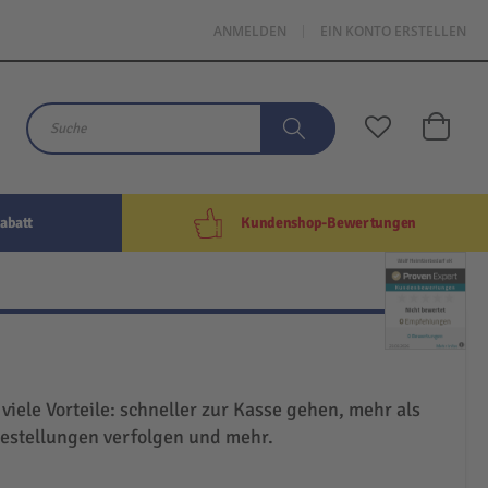
ANMELDEN
EIN KONTO ERSTELLEN
Mein W
Suche
Suche
abatt
Kundenshop-Bewertungen
 viele Vorteile: schneller zur Kasse gehen, mehr als
Bestellungen verfolgen und mehr.