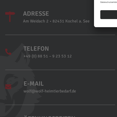
ADRESSE
Am Weidach 2 • 82431 Kochel a. See
TELEFON
+49 (0) 88 51 – 9 23 53 12
E-MAIL
wolf@wolf-heimtierbedarf.de