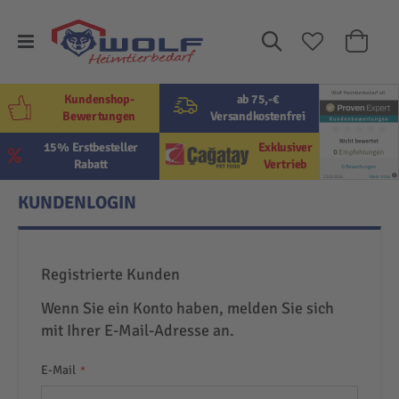
Suche
Mein W
Kundenshop-
ab 75,-€
Bewertungen
Versandkostenfrei
15% Erstbesteller
Exklusiver
Rabatt
Vertrieb
KUNDENLOGIN
Registrierte Kunden
Wenn Sie ein Konto haben, melden Sie sich
mit Ihrer E-Mail-Adresse an.
E-Mail