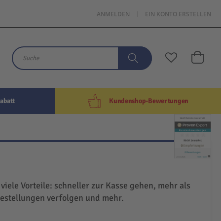
ANMELDEN
EIN KONTO ERSTELLEN
Mein W
Suche
Suche
abatt
Kundenshop-Bewertungen
 viele Vorteile: schneller zur Kasse gehen, mehr als
Bestellungen verfolgen und mehr.