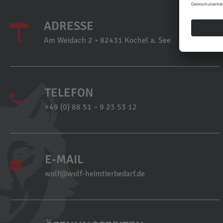
ADRESSE
Am Weidach 2 • 82431 Kochel a. See
TELEFON
+49 (0) 88 51 – 9 23 53 12
E-MAIL
wolf@wolf-heimtierbedarf.de