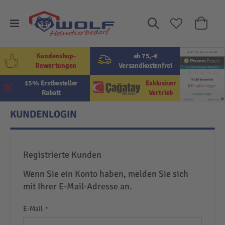
Suche
Mein W
Kundenshop-
ab 75,-€
Bewertungen
Versandkostenfrei
15% Erstbesteller
Exklusiver
Rabatt
Vertrieb
KUNDENLOGIN
Registrierte Kunden
Wenn Sie ein Konto haben, melden Sie sich
mit Ihrer E-Mail-Adresse an.
E-Mail