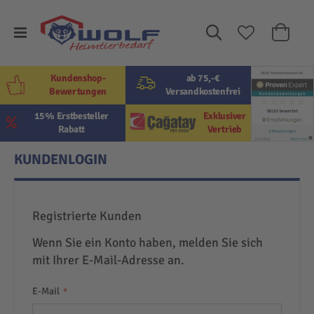
Suche
Mein W
Kundenshop-
ab 75,-€
Bewertungen
Versandkostenfrei
15% Erstbesteller
Exklusiver
Rabatt
Vertrieb
KUNDENLOGIN
Registrierte Kunden
Wenn Sie ein Konto haben, melden Sie sich
mit Ihrer E-Mail-Adresse an.
E-Mail