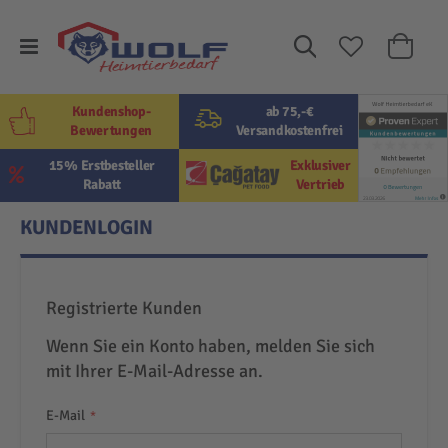
Suche
Mein W
Kundenshop-
ab 75,-€
Bewertungen
Versandkostenfrei
15% Erstbesteller
Exklusiver
Rabatt
Vertrieb
KUNDENLOGIN
Registrierte Kunden
Wenn Sie ein Konto haben, melden Sie sich
mit Ihrer E-Mail-Adresse an.
E-Mail