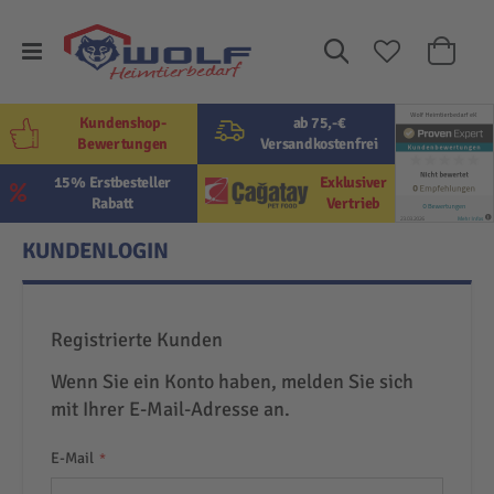
Suche
Mein W
Kundenshop-
ab 75,-€
Bewertungen
Versandkostenfrei
15% Erstbesteller
Exklusiver
Rabatt
Vertrieb
KUNDENLOGIN
Registrierte Kunden
Wenn Sie ein Konto haben, melden Sie sich
mit Ihrer E-Mail-Adresse an.
E-Mail