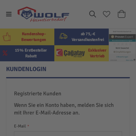
Suche
Mein W
Kundenshop-
ab 75,-€
Bewertungen
Versandkostenfrei
15% Erstbesteller
Exklusiver
Rabatt
Vertrieb
KUNDENLOGIN
Registrierte Kunden
Wenn Sie ein Konto haben, melden Sie sich
mit Ihrer E-Mail-Adresse an.
E-Mail