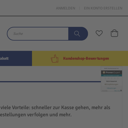
ANMELDEN
EIN KONTO ERSTELLEN
Mein W
Suche
Suche
abatt
Kundenshop-Bewertungen
 viele Vorteile: schneller zur Kasse gehen, mehr als
Bestellungen verfolgen und mehr.