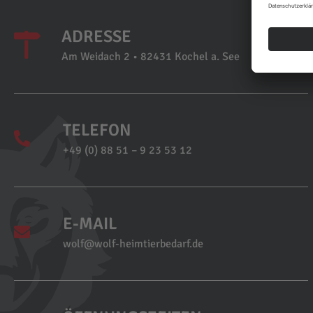
ADRESSE
Am Weidach 2 • 82431 Kochel a. See
TELEFON
+49 (0) 88 51 – 9 23 53 12
E-MAIL
wolf@wolf-heimtierbedarf.de