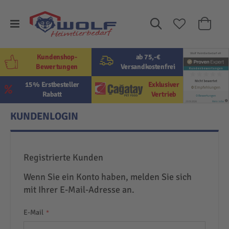
Suche
Mein W
Kundenshop-
ab 75,-€
Bewertungen
Versandkostenfrei
15% Erstbesteller
Exklusiver
Rabatt
Vertrieb
KUNDENLOGIN
Registrierte Kunden
Wenn Sie ein Konto haben, melden Sie sich
mit Ihrer E-Mail-Adresse an.
E-Mail